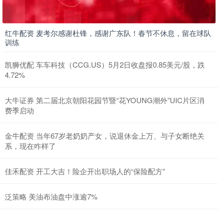
红牛配资 麦考尔感谢杜锋，感谢广东队！春节不休息，留在球队
训练
凯狮优配 车车科技（CCG.US）5月2日收盘报0.85美元/股，跌
4.72%
大牛证券 第二届北京朝阳花园节暨“花YOUNG潮外”UIC片区消
费季启动
金牛配资 当年67岁老奶奶产女，说退休金上万、与子女断绝关
系，现在咋样了
佳禾配资 开工大吉！险企开出职场人的“保险配方”
泛策略 美油布油盘中涨逾7%