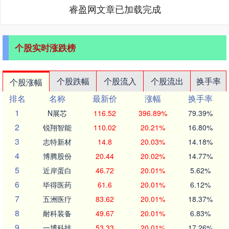
睿盈网文章已加载完成
个股实时涨跌榜
个股跌幅
个股流入
个股流出
换手率
个股涨幅
排名
名称
最新价
涨幅
换手率
1
N展芯
116.52
396.89%
79.39%
2
锐翔智能
110.02
20.21%
16.80%
3
志特新材
14.8
20.03%
14.18%
4
博腾股份
20.44
20.02%
14.77%
5
近岸蛋白
46.72
20.01%
5.62%
6
毕得医药
61.6
20.01%
6.12%
7
五洲医疗
83.62
20.01%
18.37%
8
耐科装备
49.67
20.01%
6.83%
9
一博科技
53.33
20.01%
17.26%