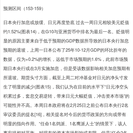
预测区间（153-159）
日本央行加息或放缓、日元再度垫底 过去一周日元相较美元贬值
约1.52%(图表14)，在G10与亚洲货币中排名为最后一名。贬值明
显的原因主要来自于低于预期的GDP数据所导致的日本央行加息
预期的退坡，上周一日本公布了25年10-12月GDP的环比折年的
数据，仅为+0.2%的增长，远低于市场预期的1.6%，此前市场预
期日本央行或在3月实施加息，但是受该数据影响相关加息预期有
所退坡。期货头寸方面，截至上周二对冲基金对日元的净头寸发
生了明显的减少(图表15)，我们认为在目前的水平下“日元净空头
积累过多，套息交易逆转，带来日元大幅贬值，冲击资本市场”的
可能性并不高。本周日本政府将在2月25日之前公布日本央行2名
审议委员的提名[16]，相关提名对今后的货币政策的方向或带有
明显的指向作用。“任命1名鸽派、1名鹰派人士”的情景下，该人
事安排相对平衡，对现有的资本市场影响或有限。但是“任命2名