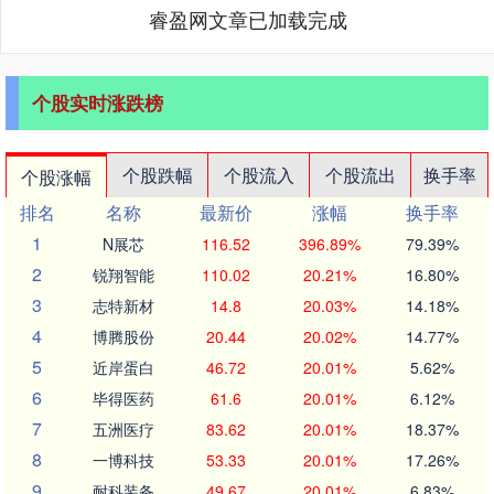
睿盈网文章已加载完成
个股实时涨跌榜
个股跌幅
个股流入
个股流出
换手率
个股涨幅
排名
名称
最新价
涨幅
换手率
1
N展芯
116.52
396.89%
79.39%
2
锐翔智能
110.02
20.21%
16.80%
3
志特新材
14.8
20.03%
14.18%
4
博腾股份
20.44
20.02%
14.77%
5
近岸蛋白
46.72
20.01%
5.62%
6
毕得医药
61.6
20.01%
6.12%
7
五洲医疗
83.62
20.01%
18.37%
8
一博科技
53.33
20.01%
17.26%
9
耐科装备
49.67
20.01%
6.83%