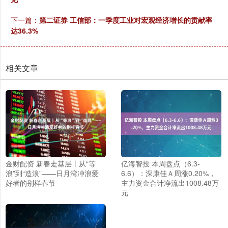
下一篇：
第二证券 工信部：一季度工业对宏观经济增长的贡献率
达36.3%
相关文章
金财配资 新春走基层丨从“等
亿海智投 本周盘点（6.3-
浪”到“造浪”——日月湾冲浪爱
6.6）：深康佳Ａ周涨0.20%，
好者的别样春节
主力资金合计净流出1008.48万
元