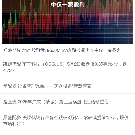
祥盛期权 地产股预亏超600亿 27家预披露房企中仅一家盈利
凯狮优配 车车科技（CCG.US）5月2日收盘报0.85美元/股，跌
4.72%
简配资 设备管理系统——药企设备“智慧管家”
益上线 2025年广东（清城）第三届横渡北江活动重启！
鼎盛配资 美联储银行准备金跌破3万亿，缩表或提前结束，股债
市场利好？