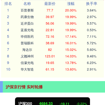
排名
名称
最新价
涨幅
换手率
1
百普赛斯
77.7
20.00%
3.64%
2
药康生物
39.97
19.99%
2.97%
3
近岸蛋白
56.06
19.99%
5.57%
4
蓝盾光电
22.81
19.99%
0.53%
5
毕得医药
72.16
17.14%
7.11%
6
普瑞眼科
38.69
16.01%
5.72%
7
海达尔
82
15.02%
5.60%
8
义翘神州
123.01
14.03%
9.46%
9
信濠光电
19.65
13.78%
6.23%
10
华大智造
61.15
13.60%
2.91%
沪深京行情 实时轮播
沪深300
4684.33
-10.11
-0.22%