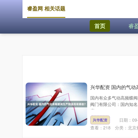
睿盈网 相关话题
睿
首页
兴华配资 国内的气动
国内有众多气动高频蝶阀
阀门有限公司：国内知名
度。....
日期：09-
兴华配资
查看：
218
分类：
北京