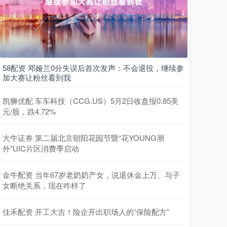
58配资 邓娅兰0分失误后首次发声：不会退役，继续参
加大赛让粉丝看到我
凯狮优配 车车科技（CCG.US）5月2日收盘报0.85美
元/股，跌4.72%
大牛证券 第二届北京朝阳花园节暨“花YOUNG潮
外”UIC片区消费季启动
金牛配资 当年67岁老奶奶产女，说退休金上万、与子
女断绝关系，现在咋样了
佳禾配资 开工大吉！险企开出职场人的“保险配方”