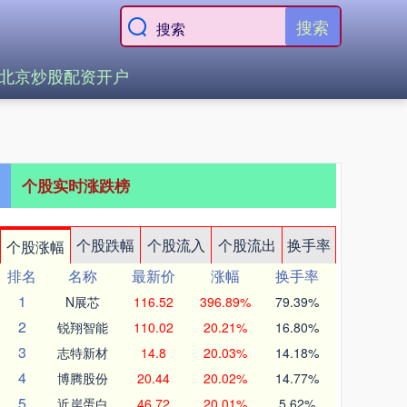
搜索
北京炒股配资开户
个股实时涨跌榜
个股跌幅
个股流入
个股流出
换手率
个股涨幅
排名
名称
最新价
涨幅
换手率
1
N展芯
116.52
396.89%
79.39%
2
锐翔智能
110.02
20.21%
16.80%
3
志特新材
14.8
20.03%
14.18%
4
博腾股份
20.44
20.02%
14.77%
5
近岸蛋白
46.72
20.01%
5.62%