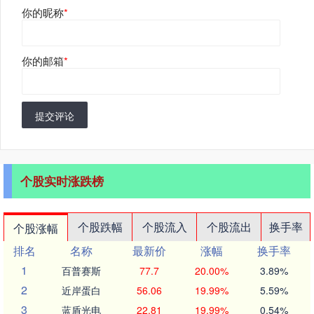
你的昵称
*
你的邮箱
*
提交评论
个股实时涨跌榜
个股跌幅
个股流入
个股流出
换手率
个股涨幅
排名
名称
最新价
涨幅
换手率
1
百普赛斯
77.7
20.00%
3.89%
2
近岸蛋白
56.06
19.99%
5.59%
3
蓝盾光电
22.81
19.99%
0.54%