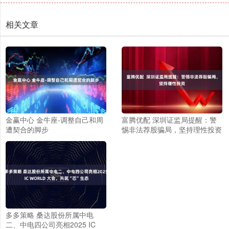
相关文章
金赢中心 金牛座-调整自己和周
富腾优配 深圳证监局提醒：警
遭契合的脚步
惕非法荐股骗局，坚持理性投资
多多策略 桑达股份所属中电
二、中电四公司亮相2025 IC