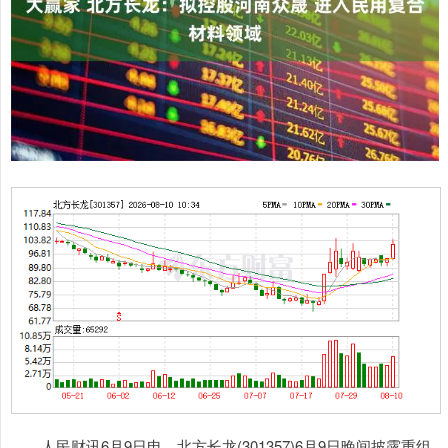
人民财讯6月9日电，北方长龙(301357)6月9日晚间披露重组