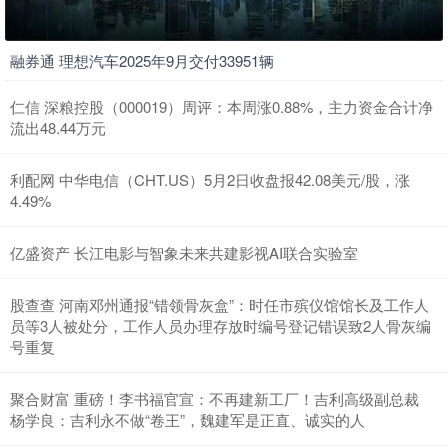
融券通 理想汽车2025年9月交付33951辆
仁信 深粮控股（000019）周评：本周涨0.88%，主力资金合计净
流出48.44万元
利配网 中华电信（CHT.US）5月2日收盘报42.08美元/股，涨
4.49%
亿盛资产 长江电影与智象未来共建影视AI联合实验室
股查查 河南邓州通报“错领骨灰盒”：时任市殡仪馆馆长及工作人
员等3人被处分，工作人员办理存放时编号登记错误致2人骨灰编
号重复
聚合财富 重磅！李书福官宣：不再建新工厂！吉利高级副总裁
杨学良：吉利永不做“卷王”，魏建军是正直、诚实的人