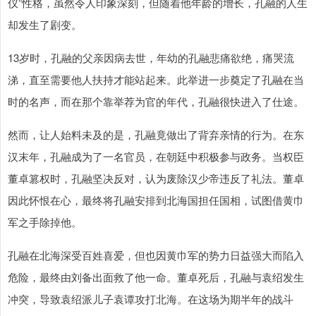
仪”性格，虽然令人印象深刻，但随着他年龄的增长，孔融的人生
却发生了剧变。
13岁时，孔融的父亲因病去世，年幼的孔融悲痛欲绝，痛哭流
涕，直至需要他人扶持才能站起来。此举进一步奠定了孔融在当
时的名声，而在那个靠举荐为官的年代，孔融很快进入了仕途。
然而，让人始料未及的是，孔融竟做出了背弃亲情的行为。在东
汉末年，孔融成为了一名官员，在朝廷中积极参与政务。当权臣
董卓篡权时，孔融坚决反对，认为废除汉少帝违反了礼法。董卓
因此怀恨在心，最终将孔融安排到北海国担任国相，试图借黄巾
军之手除掉他。
孔融在北海深受百姓喜爱，但也因黄巾军的势力日益强大而陷入
危险，最终由刘备出面救了他一命。董卓死后，孔融与袁绍发生
冲突，导致袁绍派儿子袁谭攻打北海。在这场为期半年的战斗