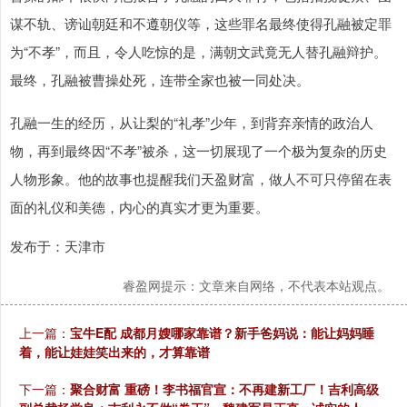
谋不轨、谤讪朝廷和不遵朝仪等，这些罪名最终使得孔融被定罪
为“不孝”，而且，令人吃惊的是，满朝文武竟无人替孔融辩护。
最终，孔融被曹操处死，连带全家也被一同处决。
孔融一生的经历，从让梨的“礼孝”少年，到背弃亲情的政治人
物，再到最终因“不孝”被杀，这一切展现了一个极为复杂的历史
人物形象。他的故事也提醒我们天盈财富，做人不可只停留在表
面的礼仪和美德，内心的真实才更为重要。
发布于：天津市
睿盈网提示：文章来自网络，不代表本站观点。
上一篇：
宝牛E配 成都月嫂哪家靠谱？新手爸妈说：能让妈妈睡
着，能让娃娃笑出来的，才算靠谱
下一篇：
聚合财富 重磅！李书福官宣：不再建新工厂！吉利高级