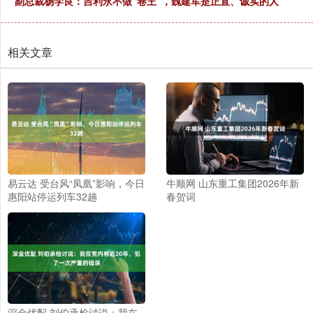
副总裁杨学良：吉利永不做“卷王”，魏建军是正直、诚实的人
相关文章
易云达 受台风“凤凰”影响，今日
牛顺网 山东重工集团2026年新
惠阳站停运列车32趟
春贺词
深金优配 刘伯承检讨说：我在