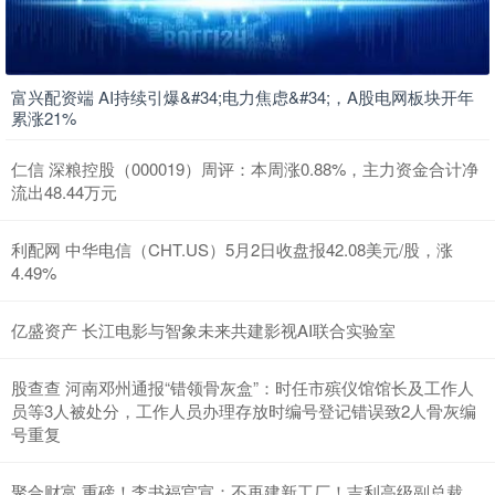
富兴配资端 AI持续引爆&#34;电力焦虑&#34;，A股电网板块开年
累涨21%
仁信 深粮控股（000019）周评：本周涨0.88%，主力资金合计净
流出48.44万元
利配网 中华电信（CHT.US）5月2日收盘报42.08美元/股，涨
4.49%
亿盛资产 长江电影与智象未来共建影视AI联合实验室
股查查 河南邓州通报“错领骨灰盒”：时任市殡仪馆馆长及工作人
员等3人被处分，工作人员办理存放时编号登记错误致2人骨灰编
号重复
聚合财富 重磅！李书福官宣：不再建新工厂！吉利高级副总裁