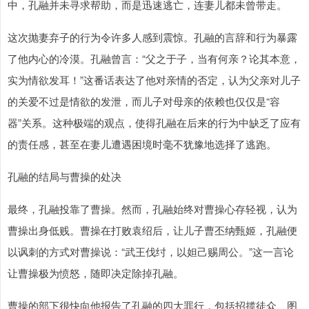
中，孔融并未寻求帮助，而是迅速逃亡，连妻儿都未曾带走。
这次抛妻弃子的行为令许多人感到震惊。孔融的言辞和行为暴露
了他内心的冷漠。孔融曾言：“父之于子，当有何亲？论其本意，
实为情欲发耳！”这番话表达了他对亲情的否定，认为父亲对儿子
的关爱不过是情欲的发泄，而儿子对母亲的依赖也仅仅是“容
器”关系。这种极端的观点，使得孔融在后来的行为中缺乏了应有
的责任感，甚至在妻儿遭遇困境时毫不犹豫地选择了逃跑。
孔融的结局与曹操的处决
最终，孔融投靠了曹操。然而，孔融始终对曹操心存轻视，认为
曹操出身低贱。曹操在打败袁绍后，让儿子曹丕纳甄姬，孔融便
以讽刺的方式对曹操说：“武王伐纣，以妲己赐周公。”这一言论
让曹操极为愤怒，随即决定除掉孔融。
曹操的部下很快向他报告了孔融的四大罪行，包括招揽徒众、图