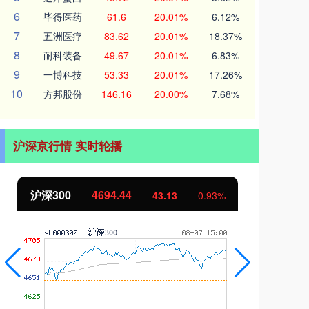
6
毕得医药
61.6
20.01%
6.12%
7
五洲医疗
83.62
20.01%
18.37%
8
耐科装备
49.67
20.01%
6.83%
9
一博科技
53.33
20.01%
17.26%
10
方邦股份
146.16
20.00%
7.68%
沪深京行情 实时轮播
北证50
1134.24
创
11.37
1.01%