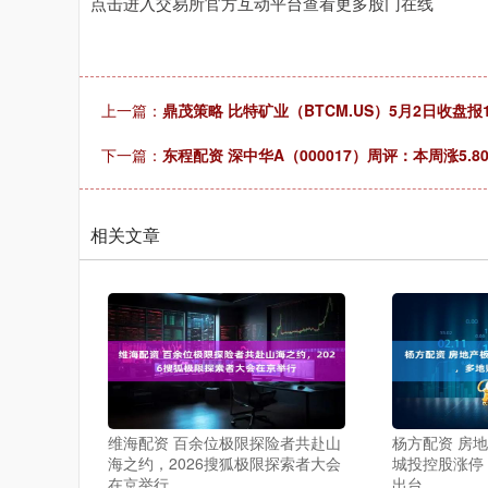
点击进入交易所官方互动平台查看更多股门在线
上一篇：
鼎茂策略 比特矿业（BTCM.US）5月2日收盘报1.
下一篇：
东程配资 深中华A（000017）周评：本周涨5.8
相关文章
维海配资 百余位极限探险者共赴山
杨方配资 房
海之约，2026搜狐极限探索者大会
城投控股涨停
在京举行
出台