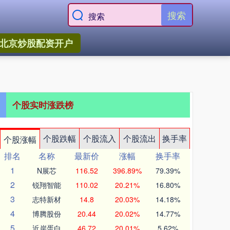
搜索
北京炒股配资开户
个股实时涨跌榜
个股跌幅
个股流入
个股流出
换手率
个股涨幅
排名
名称
最新价
涨幅
换手率
1
N展芯
116.52
396.89%
79.39%
2
锐翔智能
110.02
20.21%
16.80%
3
志特新材
14.8
20.03%
14.18%
4
博腾股份
20.44
20.02%
14.77%
5
近岸蛋白
46.72
20.01%
5.62%